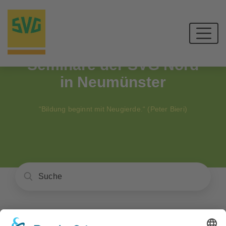
Seminare der SVG Nord
in Neumünster
“Bildung beginnt mit Neugierde.“ (Peter Bieri)
Unser Angebot