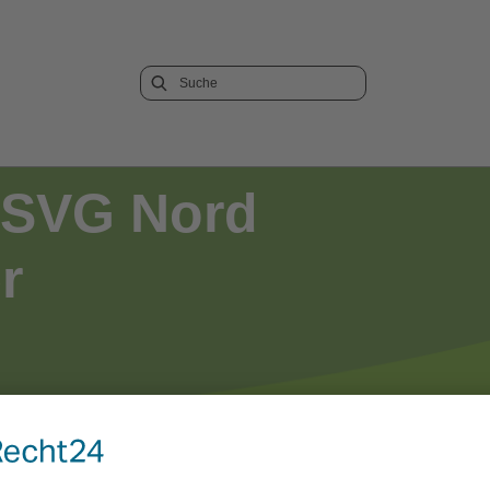
 SVG Nord
r