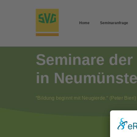
Home
Seminaranfrage
Seminare der
in Neumünste
“Bildung beginnt mit Neugierde.“ (Peter Bieri)