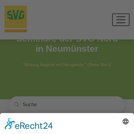
Seminare der SVG Nord
in Neumünster
“Bildung beginnt mit Neugierde.“ (Peter Bieri)
Unser Angebot