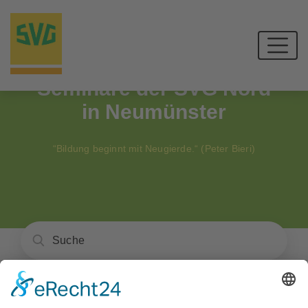
Seminare der SVG Nord
in Neumünster
“Bildung beginnt mit Neugierde.“ (Peter Bieri)
Unser Angebot