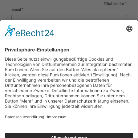
Pflichtfelder *
Email *
Passwort *
Captcha
Angemeldet bleiben
Passwort vergessen?
Anmelden