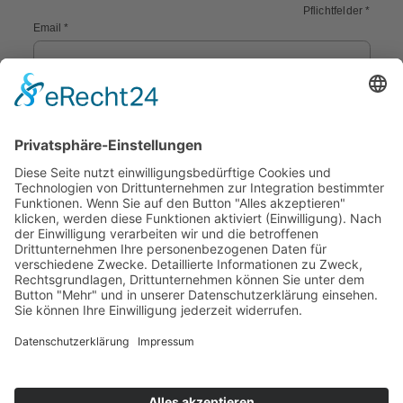
Pflichtfelder *
Email *
Passwort *
Captcha
Angemeldet bleiben
Passwort vergessen?
Anmelden